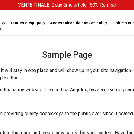
VENTE FINALE: Deuxième article -50% Remise
ll®
Tenues d’équipe®
Accessoires de basket-ball®
T-shirts et
s
Sample Page
it will stay in one place and will show up in your site navigatio
like this:
d this is my website. I live in Los Angeles, have a great dog named
roviding quality doohickeys to the public ever since. Located 
elete this page and create new pages for your content. Have fun