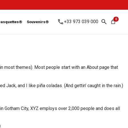
0
+33 973 039 000
 casquettes®
Souvenirs®
n (in most themes). Most people start with an About page that
 Jack, and I like piña coladas. (And gettin’ caught in the rain.)
in Gotham City, XYZ employs over 2,000 people and does all
!