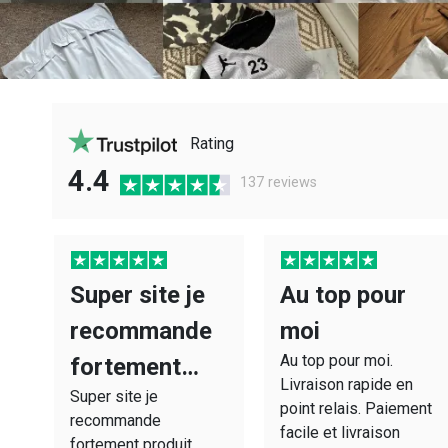
Rating
4.4
137 reviews
Super site je
Au top pour
recommande
moi
Au top pour moi.
fortement…
ing
Livraison rapide en
Super site je
'm
point relais. Paiement
recommande
facile et livraison
fortement produit