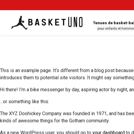
Tenues de basket-ba
pour enfants et homme
This is an example page. It’s different from a blog post because 
introduces them to potential site visitors. It might say something 
Hi there! I’m a bike messenger by day, aspiring actor by night, an
…or something like this:
The XYZ Doohickey Company was founded in 1971, and has been p
kinds of awesome things for the Gotham community.
As a new WordPress user, you should go to
your dashboard
to d