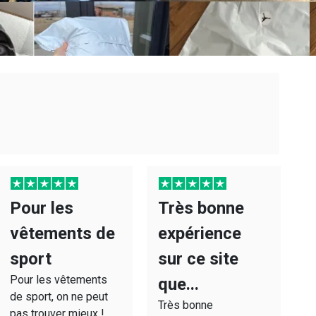
Pour les
Très bonne
A
M
vêtements de
expérience
g
sport
sur ce site
s
Pour les vêtements
th
que...
de sport, on ne peut
h
Très bonne
pas trouver mieux !
q