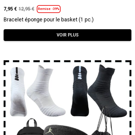
7,95
€
12,95
€
Remise -39%
Le
Le
prix
prix
Bracelet éponge pour le basket (1 pc.)
initial
actuel
était :
est :
VOIR PLUS
12,95 €.
7,95 €.