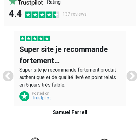
Rating
4.4
137 reviews
Super site je recommande
s
A
fortement…
ws
r
Super site je recommande fortement produit
M
authentique et de qualité livré en point relais
en 5 jours très faible.
Posted on
Trustpilot
Samuel Farrell