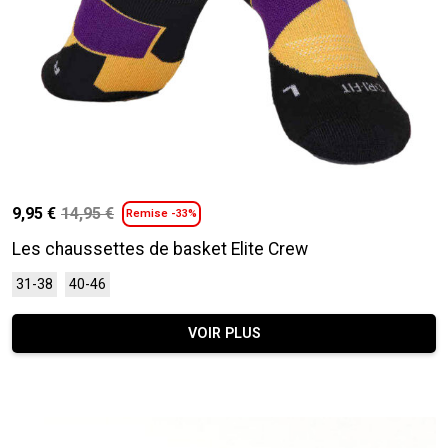
9,95
€
14,95
€
Remise -33%
Le
Le
prix
prix
Les chaussettes de basket Elite Crew
initial
actuel
Ce
31-38
40-46
était :
est :
produit
14,95 €.
9,95 €.
a
VOIR PLUS
plusieurs
variations.
Les
options
peuvent