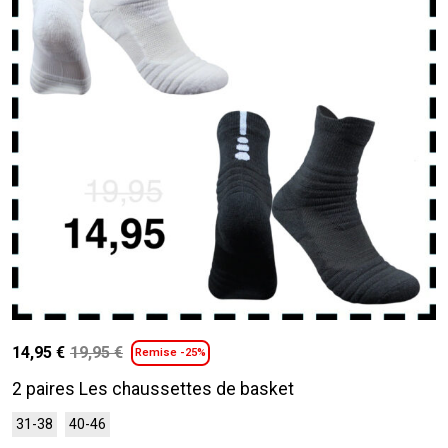
la
page
du
produit
14,95
€
19,95
€
Remise -25%
Le
Le
prix
prix
2 paires Les chaussettes de basket
initial
actuel
Ce
31-38
40-46
était :
est :
produit