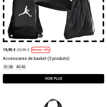
19,95
€
29,95
€
Remise -33%
Le
Le
prix
prix
Accessoires de basket (5 produits)
initial
actuel
Ce
31-38
40-46
était :
est :
produit
29,95 €.
19,95 €.
a
VOIR PLUS
plusieurs
variations.
Les
options
peuvent