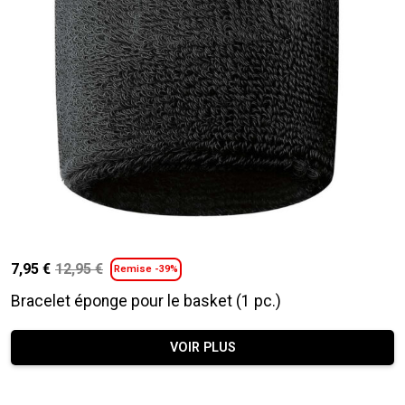
7,95
€
12,95
€
Remise -39%
Le
Le
prix
prix
Bracelet éponge pour le basket (1 pc.)
initial
actuel
était :
est :
VOIR PLUS
12,95 €.
7,95 €.