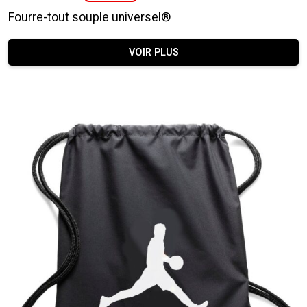
prix
prix
Fourre-tout souple universel®
initial
actuel
était :
est :
VOIR PLUS
14,95 €.
4,95 €.