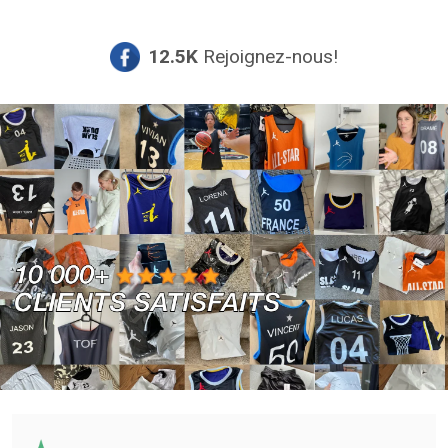
choisies
sur
12.5K
Rejoignez-nous!
la
page
du
produit