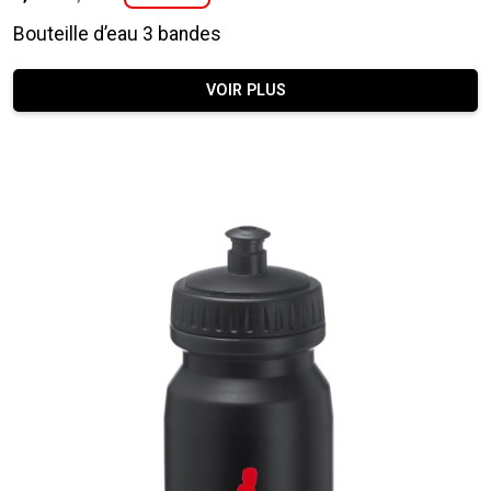
Le
Le
prix
prix
Bouteille d’eau 3 bandes
initial
actuel
était :
est :
VOIR PLUS
9,95 €.
7,95 €.