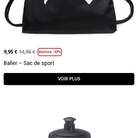
9,95
€
14,95
€
Remise -33%
Le
Le
prix
prix
Baller – Sac de sport
initial
actuel
était :
est :
VOIR PLUS
14,95 €.
9,95 €.