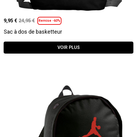
9,95
€
24,95
€
Remise -60%
Le
Le
prix
prix
Sac à dos de basketteur
initial
actuel
était :
est :
VOIR PLUS
24,95 €.
9,95 €.