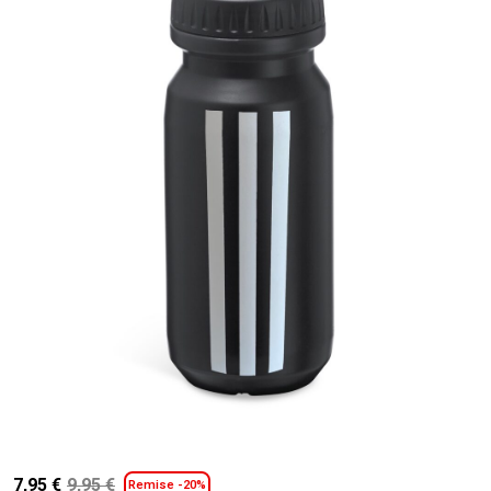
7,95
€
9,95
€
Remise -20%