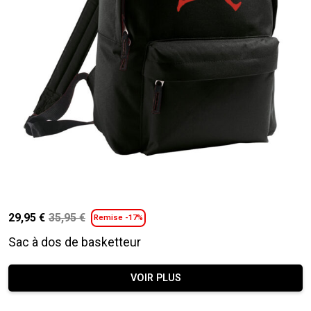
29,95
€
35,95
€
Remise -17%
Le
Le
prix
prix
Sac à dos de basketteur
initial
actuel
était :
est :
VOIR PLUS
35,95 €.
29,95 €.