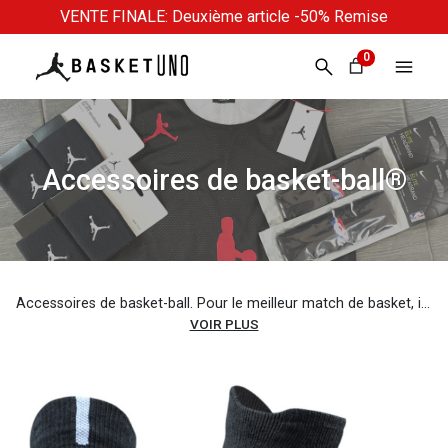
VENTE FINALE: Deuxième article -50% Remise
0
Accessoires de basket-ball®
Accessoires de basket-ball. Pour le meilleur match de basket, il vous faut plus qu’une tenue de basket. Et voici des accessoires spécialement créés pour le basket : chaussettes, bracelets, bandeaux, combinaisons, manchons de bras de tir. Ce kit de basket va t’aider à obtenir les meilleurs résultats pendant le match. Certains accessoires de basket, comme les bandeaux, sont devenus populaires lorsque des joueurs de basket célèbres ont commencé à les porter. Et d’autres stars de la NBA ont popularisé les bracelets. Ils ont bientôt créé des variantes, comme des bandes qui couvraient leurs avant-bras ou leurs biceps. Ceux-ci étaient utilisés pour essuyer la sueur, ou simplement portés comme un effet de mode.