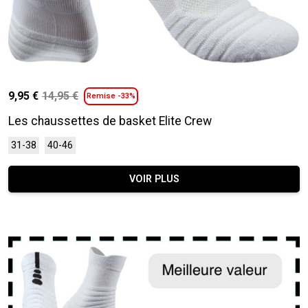
9,95
€
14,95
€
Remise -33%
Le
Le
prix
prix
Les chaussettes de basket Elite Crew
initial
actuel
Ce
31-38
40-46
était :
est :
produit
14,95 €.
9,95 €.
a
VOIR PLUS
plusieurs
variations.
Les
options
peuvent
être
choisies
sur