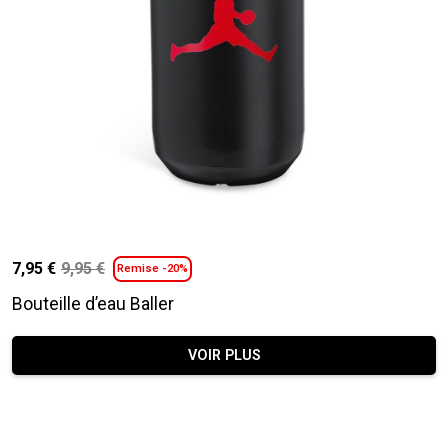
7,95
€
9,95
€
Remise -20%
Le
Le
prix
prix
Bouteille d’eau Baller
initial
actuel
était :
est :
VOIR PLUS
9,95 €.
7,95 €.