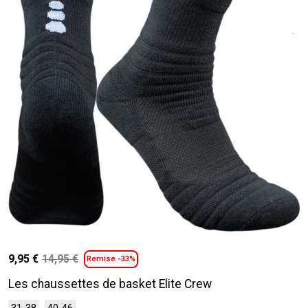
9,95
€
14,95
€
Remise -33%
Le
Le
prix
prix
Les chaussettes de basket Elite Crew
initial
actuel
Ce