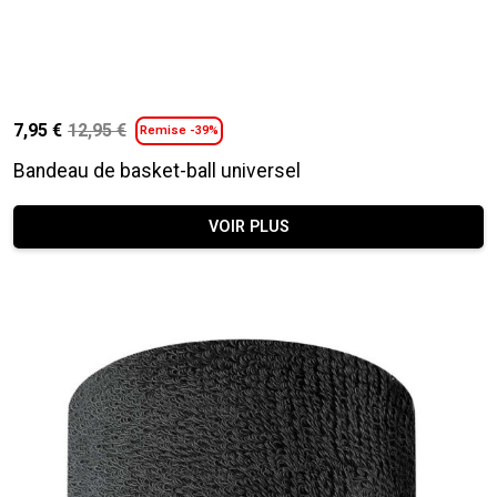
7,95
€
12,95
€
Remise -39%
Le
Le
prix
prix
Bandeau de basket-ball universel
initial
actuel
était :
est :
VOIR PLUS
12,95 €.
7,95 €.