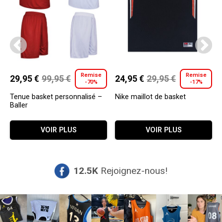
Remise
Remise
29,95
€
99,95
€
24,95
€
29,95
€
-70%
-17%
Le
Le
Le
Le
prix
prix
prix
prix
Tenue basket personnalisé –
Nike maillot de basket
Baller
initial
actuel
initial
actuel
Ce
Ce
était :
est :
était :
est :
VOIR PLUS
VOIR PLUS
produit
produit
99,95 €.
29,95 €.
29,95 €.
24,95 €.
a
a
plusieurs
plusieurs
variations.
variations.
12.5K
Rejoignez-nous!
Les
Les
options
options
peuvent
peuvent
être
être