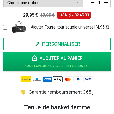
quantité
29,95
€
49,95
€
-40%
02:45:02
de
Le
Le
Tenue
prix
prix
de
Ajouter Fourre-tout souple universel (4.95 €)
basket
initial
actuel
femme
était :
est :
PERSONNALISER
49,95 €.
29,95 €.
AJOUTER AU PANIER
Garantie remboursement 365 j
Tenue de basket femme