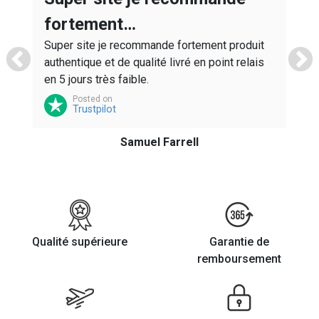
s
A
fortement…
ws
r
Super site je recommande fortement produit
M
authentique et de qualité livré en point relais
en 5 jours très faible.
Posted on
Trustpilot
Samuel Farrell
Qualité supérieure
Garantie de
remboursement