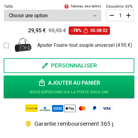
Taille
Tableau des tailles
Deuxième -50%
?
quantité
29,95
€
99,95
€
-70%
05:08:01
de
Le
Le
Tenue
prix
prix
basket
Ajouter Fourre-tout souple universel (4.95 €)
personnalisé
initial
actuel
-
était :
est :
AIR
PERSONNALISER
99,95 €.
29,95 €.
AJOUTER AU PANIER
Garantie remboursement 365 j